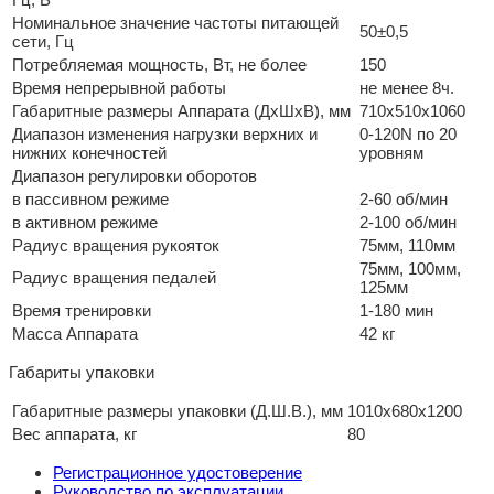
Номинальное значение частоты питающей
50±0,5
сети, Гц
Потребляемая мощность, Вт, не более
150
Время непрерывной работы
не менее 8ч.
Габаритные размеры Аппарата (ДхШхВ), мм
710х510х1060
Диапазон изменения нагрузки верхних и
0-120N по 20
нижних конечностей
уровням
Диапазон регулировки оборотов
в пассивном режиме
2-60 об/мин
в активном режиме
2-100 об/мин
Радиус вращения рукояток
75мм, 110мм
75мм, 100мм,
Радиус вращения педалей
125мм
Время тренировки
1-180 мин
Масса Аппарата
42 кг
Габариты упаковки
Габаритные размеры упаковки (Д.Ш.В.), мм
1010х680х1200
Вес аппарата, кг
80
Регистрационное удостоверение
Руководство по эксплуатации