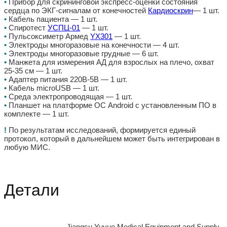
•
Прибор для скрининговой экспресс-оценки состояния
сердца по ЭКГ-сигналам от конечностей
Кардиоскрин
— 1 шт.
•
Кабель пациента — 1 шт.
•
Спиротест
УСПЦ-01
— 1 шт.
•
Пульсоксиметр Армед
YX301
— 1 шт.
•
Электроды многоразовые на конечности — 4 шт.
•
Электроды многоразовые грудные — 6 шт.
•
Манжета для измерения АД для взрослых на плечо, охват
25-35 см — 1 шт.
•
Адаптер питания 220В-5В — 1 шт.
•
Кабель microUSB — 1 шт.
•
Среда электропроводящая — 1 шт.
•
Планшет на платформе ОС Android с установленным ПО в
комплекте — 1 шт.
!
По результатам исследований, формируется единый
протокол, который в дальнейшем может быть интегрирован в
любую МИС.
Детали
Jiangsu Yuyue Medical Equipment and Supply