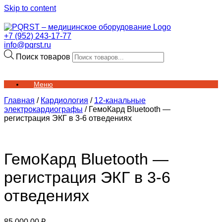
Skip to content
+7 (952) 243-17-77
info@pqrst.ru
Поиск товаров
Меню
Главная
/
Кардиология
/
12-канальные
электрокардиографы
/ ГемоКард Bluetooth —
регистрация ЭКГ в 3-6 отведениях
ГемоКард Bluetooth —
регистрация ЭКГ в 3-6
отведениях
85,000.00
₽