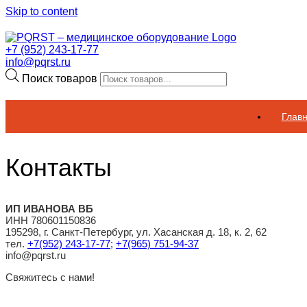
Skip to content
+7 (952) 243-17-77
info@pqrst.ru
Поиск товаров
Глав
Контакты
ИП ИВАНОВА ВБ
ИНН 780601150836
195298, г. Санкт-Петербург, ул. Хасанская д. 18, к. 2, 62
тел.
+7(952) 243-17-77
;
+7(965) 751-94-37
info@pqrst.ru
Свяжитесь с нами!