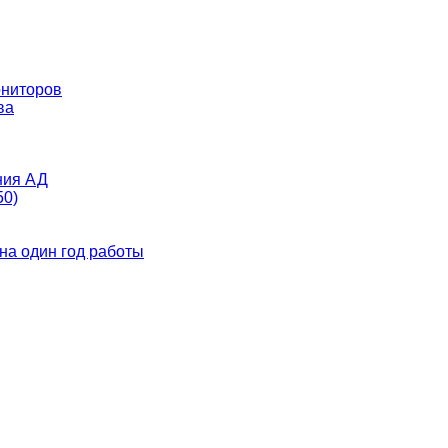
ониторов
ва
ния АД
50)
на один год работы