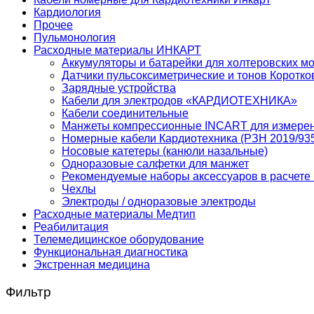
Кардиология
Прочее
Пульмонология
Расходные материалы ИНКАРТ
Аккумуляторы и батарейки для холтеровских м
Датчики пульсоксиметрические и тонов Коротко
Зарядные устройства
Кабели для электродов «КАРДИОТЕХНИКА»
Кабели соединительные
Манжеты компрессионные INCART для измере
Номерные кабели Кардиотехника (РЗН 2019/93
Носовые катетеры (канюли назальные)
Одноразовые салфетки для манжет
Рекомендуемые наборы аксессуаров в расчете 
Чехлы
Электроды / одноразовые электроды
Расходные материалы Медтип
Реабилитация
Телемедицинское оборудование
Функциональная диагностика
Экстренная медицина
Фильтр