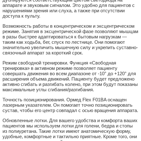
аппарате и звуковым сигналом. Это удобно для пациентов с
нарушениями зрения или слуха, а также при отсутствии
доступа к пульту.
Возможность работы в концентрическом и эксцентрическом
режиме.
Занятия в эксцентрической фазе позволяют мышцам
в разы быстрее адаптироваться к бытовым нагрузкам —
таким как ходьба, бег, спуск по лестнице. Они помогают
значительно увеличить мышечную силу и укрепить суставно-
связочный аппарат за короткий срок.
Режим свободной тренировки.
Функция «Свободная
тренировка» в активном режиме позволяет пациенту
совершать движения во всем диапазоне от -10° до +120° для
расширения объема движений. Пациенту будет предложено
активно сгибать и разгибать колено, при этом будут показаны
максимальные углы сгибания/разгибания.
Точность позиционирования.
Ормед Flex F01BA оснащен
лазерным указателем. Он помогает точно позиционировать
сустав, чтобы его центр совпадал с осью вращения аппарата.
Обновленные лотки.
Для вашего удобства и комфорта ваших
пациентов мы используем лотки для голени, бедра и стопы
из полиуретана. Такие лотки имеют анатомическую форму,
удобные, комфортные и тактильно приятные. Кроме того, они