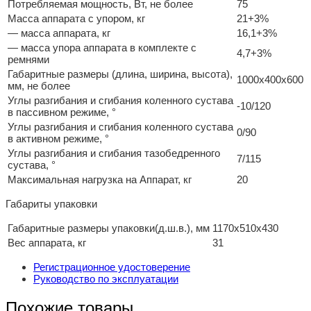
Потребляемая мощность, Вт, не более
75
Масса аппарата с упором, кг
21+3%
— масса аппарата, кг
16,1+3%
— масса упора аппарата в комплекте с
4,7+3%
ремнями
Габаритные размеры (длина, ширина, высота),
1000х400х600
мм, не более
Углы разгибания и сгибания коленного сустава
-10/120
в пассивном режиме, °
Углы разгибания и сгибания коленного сустава
0/90
в активном режиме, °
Углы разгибания и сгибания тазобедренного
7/115
сустава, °
Максимальная нагрузка на Аппарат, кг
20
Габариты упаковки
Габаритные размеры упаковки(д.ш.в.), мм
1170х510х430
Вес аппарата, кг
31
Регистрационное удостоверение
Руководство по эксплуатации
Похожие товары