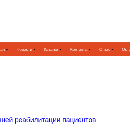
ная
Новости
Каталог
Контакты
О нас
Оста
анней реабилитации пациентов