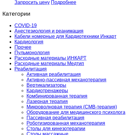
Запросить цену
Подробнее
Категории
COVID-19
Анестезиология и реанимация
Кабели номерные для Кардиотехники Инкарт
Кардиология
Прочее
Пульмонология
Расходные материалы ИНКАРТ
Расходные материалы Медтип
Реабилитация
Активная реабилитация
Активно-пассивная механотерапия
Вертикализаторы
Кардиотренажеры
Комбинированная терапия
Лазерная терапия
Микроволновая терапия (СМВ-терапия)
Оборудование для медицинского психолога
Пассивная реабилитация
Роботизированная механотерапия
Столы для кинезотерапии
Столы массажные