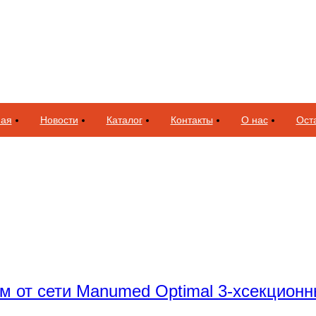
ная
Новости
Каталог
Контакты
О нас
Оста
м от сети Manumed Optimal 3-хсекцион