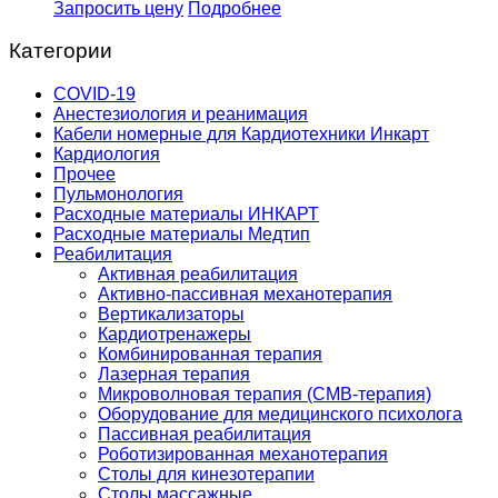
Запросить цену
Подробнее
Категории
COVID-19
Анестезиология и реанимация
Кабели номерные для Кардиотехники Инкарт
Кардиология
Прочее
Пульмонология
Расходные материалы ИНКАРТ
Расходные материалы Медтип
Реабилитация
Активная реабилитация
Активно-пассивная механотерапия
Вертикализаторы
Кардиотренажеры
Комбинированная терапия
Лазерная терапия
Микроволновая терапия (СМВ-терапия)
Оборудование для медицинского психолога
Пассивная реабилитация
Роботизированная механотерапия
Столы для кинезотерапии
Столы массажные