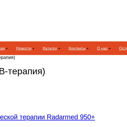
ная
Новости
Каталог
Контакты
О нас
Оста
ерапия)
В-терапия)
еской терапии Radarmed 950+