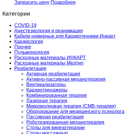
Запросить цену
Подробнее
Категории
COVID-19
Анестезиология и реанимация
Кабели номерные для Кардиотехники Инкарт
Кардиология
Прочее
Пульмонология
Расходные материалы ИНКАРТ
Расходные материалы Медтип
Реабилитация
Активная реабилитация
Активно-пассивная механотерапия
Вертикализаторы
Кардиотренажеры
Комбинированная терапия
Лазерная терапия
Микроволновая терапия (СМВ-терапия)
Оборудование для медицинского психолога
Пассивная реабилитация
Роботизированная механотерапия
Столы для кинезотерапии
Столы массажные