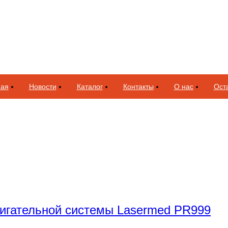
ная
Новости
Каталог
Контакты
О нас
Оста
вигательной системы Lasermed PR999