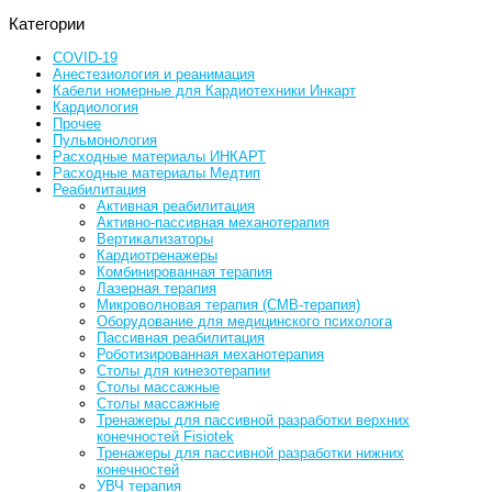
Категории
COVID-19
Анестезиология и реанимация
Кабели номерные для Кардиотехники Инкарт
Кардиология
Прочее
Пульмонология
Расходные материалы ИНКАРТ
Расходные материалы Медтип
Реабилитация
Активная реабилитация
Активно-пассивная механотерапия
Вертикализаторы
Кардиотренажеры
Комбинированная терапия
Лазерная терапия
Микроволновая терапия (СМВ-терапия)
Оборудование для медицинского психолога
Пассивная реабилитация
Роботизированная механотерапия
Столы для кинезотерапии
Столы массажные
Столы массажные
Тренажеры для пассивной разработки верхних
конечностей Fisiotek
Тренажеры для пассивной разработки нижних
конечностей
УВЧ терапия