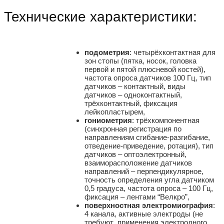
Технические характеристики:
подометрия
: четырёхконтактная для
зон стопы (пятка, носок, головка
первой и пятой плюсневой костей),
частота опроса датчиков 100 Гц, тип
датчиков – контактный, виды
датчиков – одноконтактный,
трёхконтактный, фиксация
лейкопластырем,
гониометрия
: трёхкомпонентная
(синхронная регистрация по
направлениям сгибание-разгибание,
отведение-приведение, ротация), тип
датчиков – оптоэлектронный,
взаиморасположение датчиков
направлений – перпендикулярное,
точность определения угла датчиком
0,5 градуса, частота опроса – 100 Гц,
фиксация – лентами “Велкро”,
поверхностная электромиография
:
4 канала, активные электроды (не
требуют применения электродного