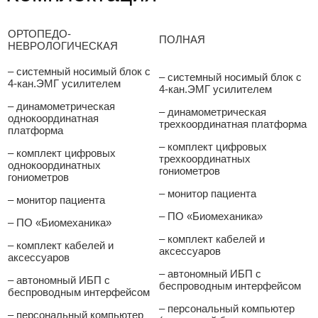
ОРТОПЕДО-
ПОЛНАЯ
НЕВРОЛОГИЧЕСКАЯ
– системный носимый блок с
– системный носимый блок с
4-кан.ЭМГ усилителем
4-кан.ЭМГ усилителем
– динамометрическая
– динамометрическая
однокоординатная
трехкоординатная платформа
платформа
– комплект цифровых
– комплект цифровых
трехкоординатных
однокоординатных
гониометров
гониометров
– монитор пациента
– монитор пациента
– ПО «Биомеханика»
– ПО «Биомеханика»
– комплект кабелей и
– комплект кабелей и
аксессуаров
аксессуаров
– автономный ИБП с
– автономный ИБП с
беспроводным интерфейсом
беспроводным интерфейсом
– персональный компьютер
– персональный компьютер