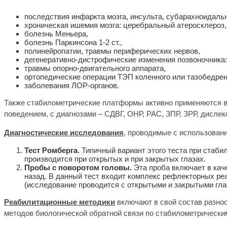
последствия инфаркта мозга, инсульта, субарахноидальн
хроническая ишемия мозга: церебральный атеросклероз,
болезнь Меньера,
болезнь Паркинсона 1-2 ст.,
полинейропатии, травмы периферических нервов,
дегенеративно-дистрофические изменения позвоночника: 
травмы опорно-двигательного аппарата,
ортопедические операции ТЭП коленного или тазобедрен
заболевания ЛОР-органов.
Также стабилометрические платформы активно применяются 
поведением, с диагнозами – СДВГ, ОНР, РАС, ЗПР, ЗРР, дислек
Диагностические исследования
, проводимые с использован
Тест Ромберга
. Типичный вариант этого теста при стаби
производится при открытых и при закрытых глазах.
Пробы с поворотом головы.
Эта проба включает в кач
назад. В данный тест входит комплекс рефлекторных ре
(исследование проводится с открытыми и закрытыми гла
Реабилитационные методики
включают в свой состав разно
методов биологической обратной связи по стабилометрически