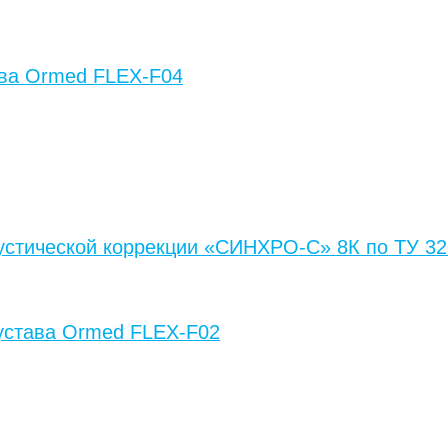
ава Ormed FLEX-F04
стической коррекции «СИНХРО-С» 8К по ТУ 32.
сустава Ormed FLEX-F02