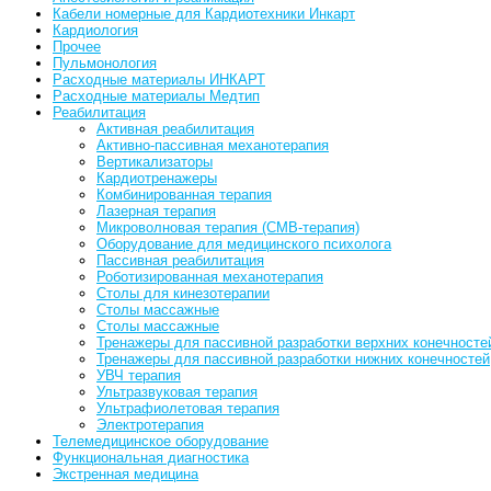
Кабели номерные для Кардиотехники Инкарт
Кардиология
Прочее
Пульмонология
Расходные материалы ИНКАРТ
Расходные материалы Медтип
Реабилитация
Активная реабилитация
Активно-пассивная механотерапия
Вертикализаторы
Кардиотренажеры
Комбинированная терапия
Лазерная терапия
Микроволновая терапия (СМВ-терапия)
Оборудование для медицинского психолога
Пассивная реабилитация
Роботизированная механотерапия
Столы для кинезотерапии
Столы массажные
Столы массажные
Тренажеры для пассивной разработки верхних конечностей
Тренажеры для пассивной разработки нижних конечностей
УВЧ терапия
Ультразвуковая терапия
Ультрафиолетовая терапия
Электротерапия
Телемедицинское оборудование
Функциональная диагностика
Экстренная медицина