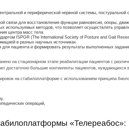
ентральной и периферической нервной системы, постуральной с
ой связи для восстановления функции равновесия, опоры, движ
ных используемых методов, что позволяет осуществлять управ
ния центра масс тела
артом ISPGR (The International Society of Posture and Gait Re
рмацией в разных научных источниках
я для пациента и формировать результаты выполненных задани
нено на стационарном этапе реабилитации пациентов с различ
ют достаточно большие контингенты пациентов, нуждающихся в
ировок на стабилоплатформе с использованием принципа биоло
у,
опедических операций,
табилоплатформы «Телереабос»: