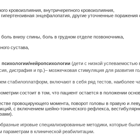
ого кровоизлияния, внутричерепного кровоизлияния,
 гипертензивная энцефалопатия, другие уточненные поражения 
боль внизу спины, боль в грудном отделе позвоночника,
ного сустава,
в
психологии/нейропсихологии
(дети с низкой успеваемостью
сия, дисграфия и пр.)– мозжечковая стимуляция для развития г
ием стабилоплатформ, включают в себя ряд тестов, наиболее ч
лометрии состоит в том, что пациент остается в положении осно
естве провоцирующего момента, поворот головы в правую и лев
акций, с включением шейно-тонического рефлекса, вестибулярно
зами).
образные игровые специализированные методики, которые были 
м параметрам в клинической реабилитации.