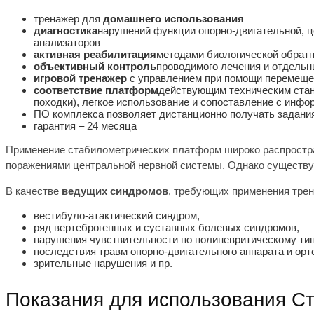
тренажер для
домашнего использования
диагностика
нарушений функции опорно-двигательной, ц
анализаторов
активная реабилитация
методами биологической обратн
объективный контроль
проводимого лечения и отдель
игровой тренажер
с управлением при помощи перемеще
соответствие платформ
действующим техническим станд
походки), легкое использование и сопоставление с инфо
ПО комплекса позволяет дистанционно получать задани
гарантия – 24 месяца
Применение стабилометрических платформ широко распростра
поражениями центральной нервной системы. Однако существу
В качестве
ведущих синдромов
, требующих применения трен
вестибуло-атактический синдром,
ряд вертеброгенных и суставных болевых синдромов,
нарушения чувствительности по полиневритическому тип
последствия травм опорно-двигательного аппарата и орт
зрительные нарушения и пр.
Показания для использования С